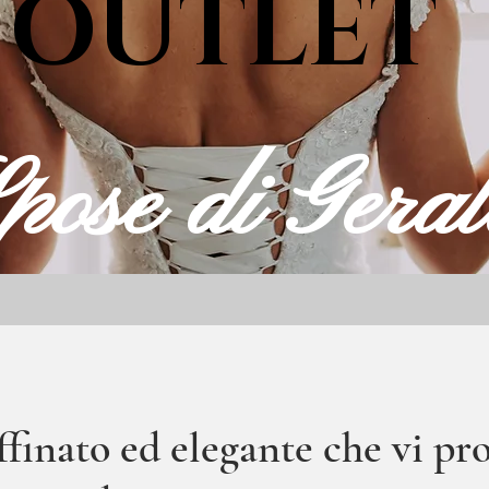
OUT
LET
ose di Geral
nato ed elegante che vi pro